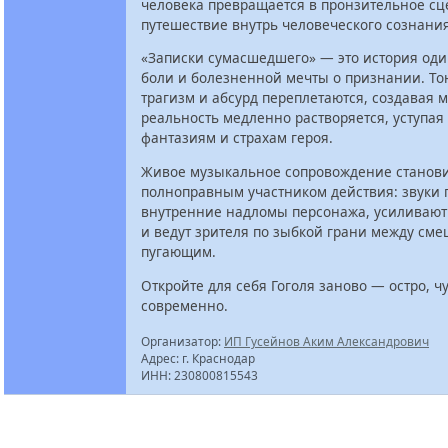
человека превращается в пронзительное сц
путешествие внутрь человеческого сознания
«Записки сумасшедшего» — это история оди
боли и болезненной мечты о признании. То
трагизм и абсурд переплетаются, создавая м
реальность медленно растворяется, уступая
фантазиям и страхам героя.
Живое музыкальное сопровождение станов
полноправным участником действия: звуки
внутренние надломы персонажа, усиливаю
и ведут зрителя по зыбкой грани между см
пугающим.
Откройте для себя Гоголя заново — остро, ч
современно.
Организатор:
ИП Гусейнов Аким Александрович
Адрес: г. Краснодар
ИНН: 230800815543