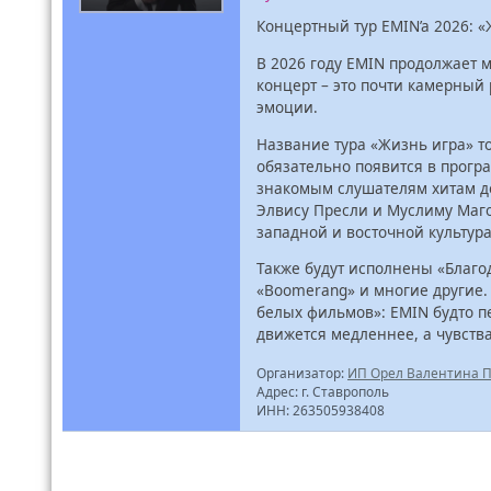
Концертный тур EMIN’a 2026: 
В 2026 году EMIN продолжает 
концерт – это почти камерный 
эмоции.
Название тура «Жизнь игра» т
обязательно появится в програ
знакомым слушателям хитам д
Элвису Пресли и Муслиму Маго
западной и восточной культу
Также будут исполнены «Благод
«Boomerang» и многие другие.
белых фильмов»: EMIN будто пе
движется медленнее, а чувств
Организатор:
ИП Орел Валентина 
Адрес: г. Ставрополь
ИНН: 263505938408