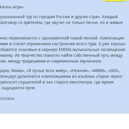
«Жизнь игра»
музыкальный тур по городам России и других стран. Каждый
разговор со зрителем, где звучат не только песни, но и живые
онко перекликается с одноименной новой песней. Композиция
мме и станет отражением настроения всего тура. К уже хорошо
обавятся знаковые в карьере EMIN’a музыкальные посвящения
маеву. Их творчество помогло найти собственный путь между
рами, между традициями и современным звучанием.
арю, Мама», «Я лучше всех живу», «Нежная», «МММ», «Still»,
 Концерт дополнится композициями из альбома «Герои черно-
реносит слушателей в зал старого кинотеатра, где время
а ощущаются ярче.
Петровна