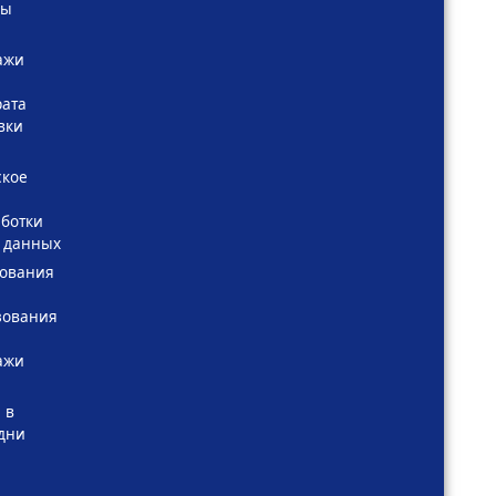
сы
ажи
рата
вки
ское
ботки
 данных
зования
зования
ажи
 в
дни