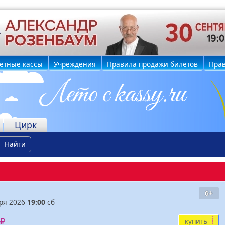
етные кассы
Учреждения
Правила продажи билетов
Прав
Цирк
Найти
6+
бря 2026
19:00
сб
купить